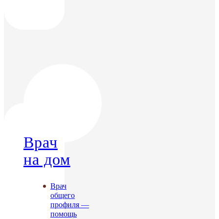
Врач
на дом
Врач
общего
профиля —
помощь