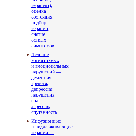
терапевт),
оценка
состояния,
подбор
терапии,
снятие
острых
симптомов
Лечение
когнитивных
и эмоциональных
нарушений —
деменция,
тревога,
депрессия,
нарушения
сна,
агрессия,
спутанность
Инфузионные
и поддерживающие
терапии —