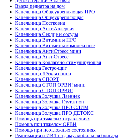
Детокс-терапия S базовая
Выезд педиатра на дом
Капельница Общеукрепляющая ПРО
Капельница Общеукрепляющая
Капельница Постковид
Капельница АнтиАллергия
Капельница Сердце и сосуды
Капельница Витамины ПРО
Капельница Витамины комплексные
Капельница АнтиСтресс мини
Капельница АнтиСтресс
Капельница Коллагено-стимулирующая
Капельница Гастро-щит
Капельница Лёгкая спина
Капельница СПОРТ
Капельница СТОП ОРВИ! мини
Капельница СТОП ОРВИ!
Капельница Золушка Лаеннек
Капельница Золушка Глутатион
Капельница Золушка ПРО СЛИМ
Капельница Золушка ПРО ДЕТОКС
Помощь при тяжелых отравлениях
Помощь при тяжелом ОРВИ
Помощь при неотложных состояниях
Реанимация и ИВЛ на дому: мобильная бригада