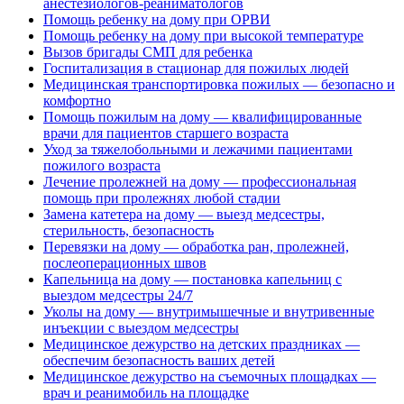
анестезиологов-реаниматологов
Помощь ребенку на дому при ОРВИ
Помощь ребенку на дому при высокой температуре
Вызов бригады СМП для ребенка
Госпитализация в стационар для пожилых людей
Медицинская транспортировка пожилых — безопасно и
комфортно
Помощь пожилым на дому — квалифицированные
врачи для пациентов старшего возраста
Уход за тяжелобольными и лежачими пациентами
пожилого возраста
Лечение пролежней на дому — профессиональная
помощь при пролежнях любой стадии
Замена катетера на дому — выезд медсестры,
стерильность, безопасность
Перевязки на дому — обработка ран, пролежней,
послеоперационных швов
Капельница на дому — постановка капельниц с
выездом медсестры 24/7
Уколы на дому — внутримышечные и внутривенные
инъекции с выездом медсестры
Медицинское дежурство на детских праздниках —
обеспечим безопасность ваших детей
Медицинское дежурство на съемочных площадках —
врач и реанимобиль на площадке