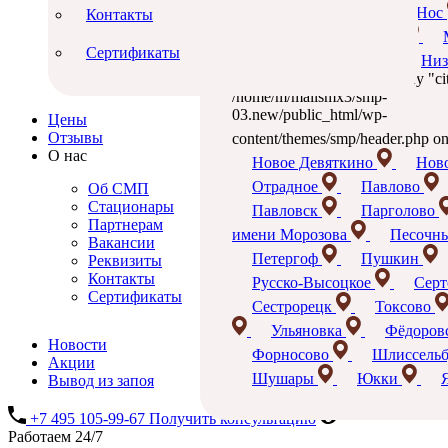
Лесколово
Лисий Нос
Контакты
Сестринские услуги
Капельницы здоровья
Геронтология
Ломоносов
Мга
Сертификаты
Педиатрия
Невская Дубровка
Низ
Геронтология
Warning: Undefined array key "ci
/home/m/mailsmx3/smp-
03.new/public_html/wp-
Цены
Отзывы
content/themes/smp/header.php on
О нас
Новое Девяткино
Нов
Отрадное
Павлово
Об СМП
Стационары
Павловск
Парголово
Партнерам
имени Морозова
Песочн
Вакансии
Петергоф
Пушкин
Реквизиты
Контакты
Русско‑Высоцкое
Серт
Сертификаты
Сестрорецк
Токсово
Ульяновка
Фёдоров
Новости
Форносово
Шлиссельб
Акции
Шушары
Юкки
Вывод из запоя
+7 495 105-99-67
Получить консультацию
Работаем 24/7