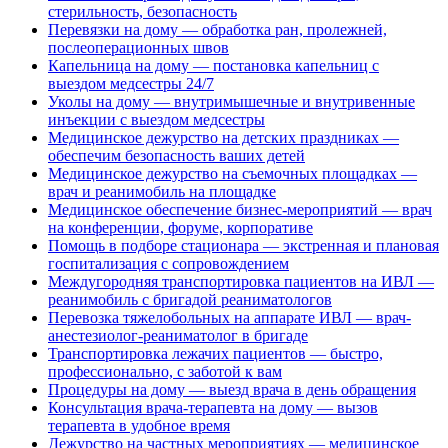
стерильность, безопасность
Перевязки на дому — обработка ран, пролежней,
послеоперационных швов
Капельница на дому — постановка капельниц с
выездом медсестры 24/7
Уколы на дому — внутримышечные и внутривенные
инъекции с выездом медсестры
Медицинское дежурство на детских праздниках —
обеспечим безопасность ваших детей
Медицинское дежурство на съемочных площадках —
врач и реанимобиль на площадке
Медицинское обеспечение бизнес-мероприятий — врач
на конференции, форуме, корпоративе
Помощь в подборе стационара — экстренная и плановая
госпитализация с сопровождением
Междугородняя транспортировка пациентов на ИВЛ —
реанимобиль с бригадой реаниматологов
Перевозка тяжелобольных на аппарате ИВЛ — врач-
анестезиолог-реаниматолог в бригаде
Транспортировка лежачих пациентов — быстро,
профессионально, с заботой к вам
Процедуры на дому — выезд врача в день обращения
Консультация врача-терапевта на дому — вызов
терапевта в удобное время
Дежурство на частных мероприятиях — медицинское