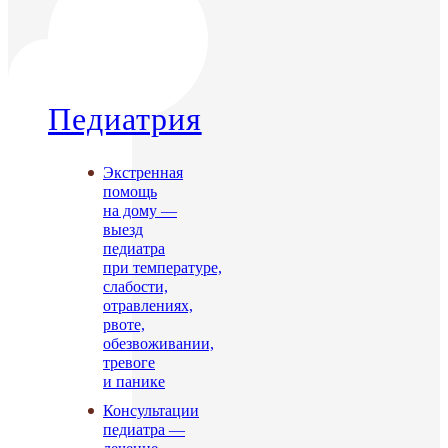
Педиатрия
Экстренная
помощь
на дому —
выезд
педиатра
при температуре,
слабости,
отравлениях,
рвоте,
обезвоживании,
тревоге
и панике
Консультации
педиатра —