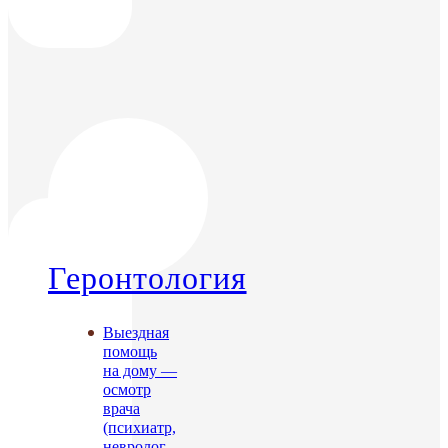
Геронтология
Выездная
помощь
на дому —
осмотр
врача
(психиатр,
невролог,