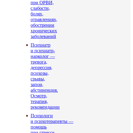
при ОРВИ,
слабости,
болях,
отравлениях,
обострении
хронических
заболеваний
Психиатр
и психиатр-
нарколог —
тревога,
депрессия,
психозы,
срывы,
запои,
абстиненция.
Осмотр,
терапия,
рекомендации
Психологи
и психотерапевты —
помощь
при стрессе,