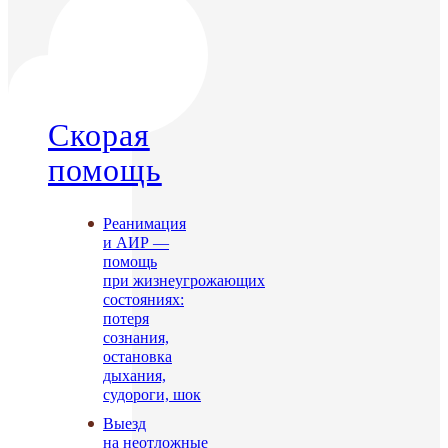
Cкорая
помощь
Реанимация
и АИР —
помощь
при жизнеугрожающих
состояниях:
потеря
сознания,
остановка
дыхания,
судороги, шок
Выезд
на неотложные