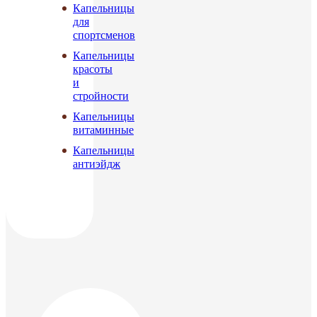
Капельницы
для
спортсменов
Капельницы
красоты
и
стройности
Капельницы
витаминные
Капельницы
антиэйдж