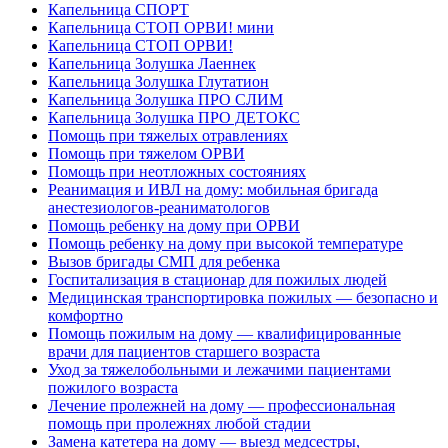
Капельница СПОРТ
Капельница СТОП ОРВИ! мини
Капельница СТОП ОРВИ!
Капельница Золушка Лаеннек
Капельница Золушка Глутатион
Капельница Золушка ПРО СЛИМ
Капельница Золушка ПРО ДЕТОКС
Помощь при тяжелых отравлениях
Помощь при тяжелом ОРВИ
Помощь при неотложных состояниях
Реанимация и ИВЛ на дому: мобильная бригада
анестезиологов-реаниматологов
Помощь ребенку на дому при ОРВИ
Помощь ребенку на дому при высокой температуре
Вызов бригады СМП для ребенка
Госпитализация в стационар для пожилых людей
Медицинская транспортировка пожилых — безопасно и
комфортно
Помощь пожилым на дому — квалифицированные
врачи для пациентов старшего возраста
Уход за тяжелобольными и лежачими пациентами
пожилого возраста
Лечение пролежней на дому — профессиональная
помощь при пролежнях любой стадии
Замена катетера на дому — выезд медсестры,