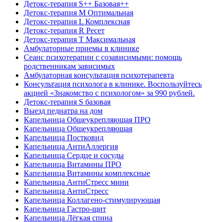
Детокс-терапия S++ Базовая++
Детокс-терапия M Оптимальная
Детокс-терапия L Комплексная
Детокс-терапия R Ресет
Детокс-терапия Т Максимальная
Амбулаторные приемы в клинике
Сеанс психотерапии с созависимыми: помощь
родственникам зависимых
Амбулаторная консультация психотерапевта
Консультация психолога в клинике. Воспользуйтесь
акцией «Знакомство с психологом» за 990 рублей.
Детокс-терапия S базовая
Выезд педиатра на дом
Капельница Общеукрепляющая ПРО
Капельница Общеукрепляющая
Капельница Постковид
Капельница АнтиАллергия
Капельница Сердце и сосуды
Капельница Витамины ПРО
Капельница Витамины комплексные
Капельница АнтиСтресс мини
Капельница АнтиСтресс
Капельница Коллагено-стимулирующая
Капельница Гастро-щит
Капельница Лёгкая спина