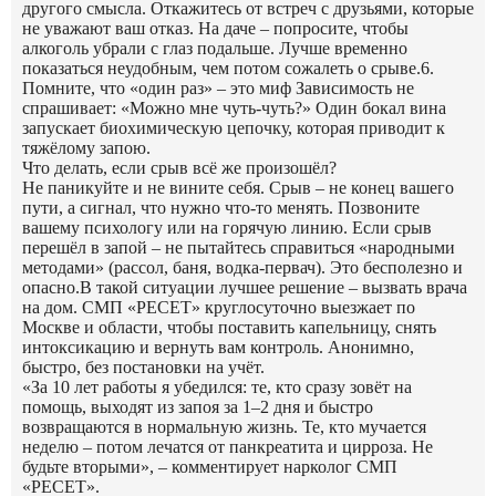
другого смысла. Откажитесь от встреч с друзьями, которые
не уважают ваш отказ. На даче – попросите, чтобы
алкоголь убрали с глаз подальше. Лучше временно
показаться неудобным, чем потом сожалеть о срыве.
6.
Помните, что «один раз» – это миф
Зависимость не
спрашивает: «Можно мне чуть-чуть?» Один бокал вина
запускает биохимическую цепочку, которая приводит к
тяжёлому запою.
Что делать, если срыв всё же произошёл?
Не паникуйте и не вините себя. Срыв – не конец вашего
пути, а сигнал, что нужно что-то менять. Позвоните
вашему психологу или на горячую линию. Если срыв
перешёл в запой – не пытайтесь справиться «народными
методами» (рассол, баня, водка-первач). Это бесполезно и
опасно.
В такой ситуации лучшее решение – вызвать врача
на дом. СМП «РЕСЕТ» круглосуточно выезжает по
Москве и области, чтобы поставить капельницу, снять
интоксикацию и вернуть вам контроль. Анонимно,
быстро, без постановки на учёт.
«За 10 лет работы я убедился: те, кто сразу зовёт на
помощь, выходят из запоя за 1–2 дня и быстро
возвращаются в нормальную жизнь. Те, кто мучается
неделю – потом лечатся от панкреатита и цирроза. Не
будьте вторыми»,
– комментирует нарколог СМП
«РЕСЕТ».