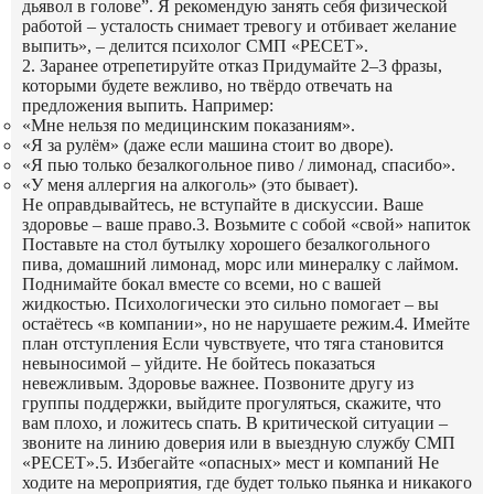
дьявол в голове”. Я рекомендую занять себя физической
работой – усталость снимает тревогу и отбивает желание
выпить»,
– делится психолог СМП «РЕСЕТ».
2. Заранее отрепетируйте отказ
Придумайте 2–3 фразы,
которыми будете вежливо, но твёрдо отвечать на
предложения выпить. Например:
«Мне нельзя по медицинским показаниям».
«Я за рулём» (даже если машина стоит во дворе).
«Я пью только безалкогольное пиво / лимонад, спасибо».
«У меня аллергия на алкоголь» (это бывает).
Не оправдывайтесь, не вступайте в дискуссии. Ваше
здоровье – ваше право.
3. Возьмите с собой «свой» напиток
Поставьте на стол бутылку хорошего безалкогольного
пива, домашний лимонад, морс или минералку с лаймом.
Поднимайте бокал вместе со всеми, но с вашей
жидкостью. Психологически это сильно помогает – вы
остаётесь «в компании», но не нарушаете режим.
4. Имейте
план отступления
Если чувствуете, что тяга становится
невыносимой – уйдите. Не бойтесь показаться
невежливым. Здоровье важнее. Позвоните другу из
группы поддержки, выйдите прогуляться, скажите, что
вам плохо, и ложитесь спать. В критической ситуации –
звоните на линию доверия или в выездную службу СМП
«РЕСЕТ».
5. Избегайте «опасных» мест и компаний
Не
ходите на мероприятия, где будет только пьянка и никакого