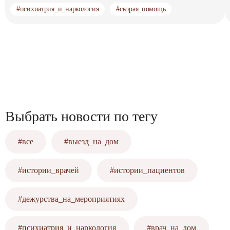
#психиатрия_и_наркология
#скорая_помощь
Выбрать новости по тегу
#все
#выезд_на_дом
#истории_врачей
#истории_пациентов
#дежурства_на_мероприятиях
#психиатрия_и_наркология
#врач_на_дом